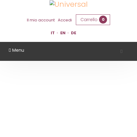
Carrello
0
Il mio account
Accedi
IT
EN
DE
Menu
AZIENDA AGRICOLA LA BARCHESSA
Home
Territorio
Ferrara
Azienda Agricola La Barchessa