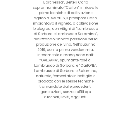
Barchessa”, Bertelli Carlo
soprannominato “Carlon” iniziava le
prime tecniche di coltivazione
agricola. Nel 2016, il pronipote Carlo,
impiantava il vigneto, a coltivazione
biologica, con vitigni di “Lambrusco
di Sorbara e Lambrusco Salamino”,
realizzando l’innata passione per la
produzione del vino. Nell’autunno
2019, con la prima vendemmia,
interamente a mano, sono nati:
“GALSANA”, spumante rosé di
Lambrusco di Sorbara, e “CarlONE”,
Lambrusco di Sorbara e Salamino,
naturale, fermentato in bottiglia e
prodotto con le stesse tecniche
tramandate dalle precedenti
generazioni, senza solfiti e/o
zuccheri, lieviti, aggiunti.