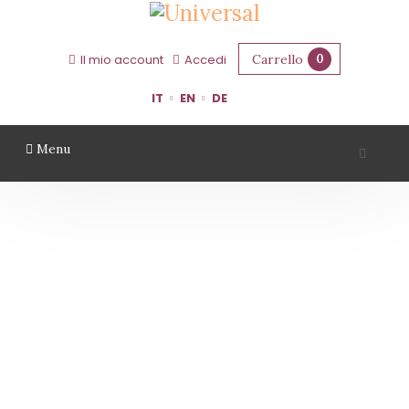
Carrello
0
Il mio account
Accedi
IT
EN
DE
Menu
AZIENDA AGRICOLA LA BARCHESSA
Home
Territorio
Ferrara
Azienda Agricola La Barchessa