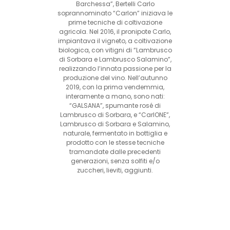
Barchessa”, Bertelli Carlo
soprannominato “Carlon” iniziava le
prime tecniche di coltivazione
agricola. Nel 2016, il pronipote Carlo,
impiantava il vigneto, a coltivazione
biologica, con vitigni di “Lambrusco
di Sorbara e Lambrusco Salamino”,
realizzando l’innata passione per la
produzione del vino. Nell’autunno
2019, con la prima vendemmia,
interamente a mano, sono nati:
“GALSANA”, spumante rosé di
Lambrusco di Sorbara, e “CarlONE”,
Lambrusco di Sorbara e Salamino,
naturale, fermentato in bottiglia e
prodotto con le stesse tecniche
tramandate dalle precedenti
generazioni, senza solfiti e/o
zuccheri, lieviti, aggiunti.