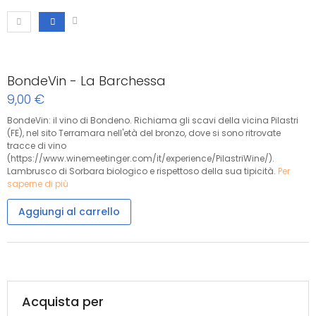
BondeVin - La Barchessa
9,00 €
BondeVin: il vino di Bondeno. Richiama gli scavi della vicina Pilastri
(FE), nel sito Terramara nell'età del bronzo, dove si sono ritrovate
tracce di vino
(https://www.winemeetinger.com/it/experience/PilastriWine/).
Lambrusco di Sorbara biologico e rispettoso della sua tipicità.
Per
saperne di più
Aggiungi al carrello
Acquista per