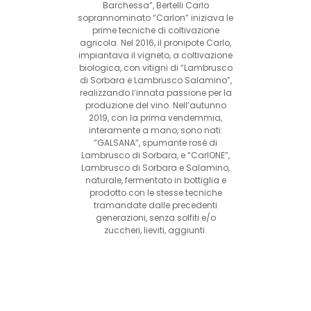
Barchessa”, Bertelli Carlo
soprannominato “Carlon” iniziava le
prime tecniche di coltivazione
agricola. Nel 2016, il pronipote Carlo,
impiantava il vigneto, a coltivazione
biologica, con vitigni di “Lambrusco
di Sorbara e Lambrusco Salamino”,
realizzando l’innata passione per la
produzione del vino. Nell’autunno
2019, con la prima vendemmia,
interamente a mano, sono nati:
“GALSANA”, spumante rosé di
Lambrusco di Sorbara, e “CarlONE”,
Lambrusco di Sorbara e Salamino,
naturale, fermentato in bottiglia e
prodotto con le stesse tecniche
tramandate dalle precedenti
generazioni, senza solfiti e/o
zuccheri, lieviti, aggiunti.