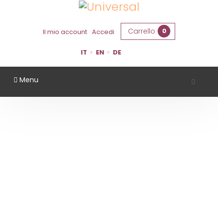
Carrello
0
Il mio account
Accedi
IT
EN
DE
Menu
AZIENDA AGRICOLA LA BARCHESSA
Home
Territorio
Ferrara
Azienda Agricola La Barchessa