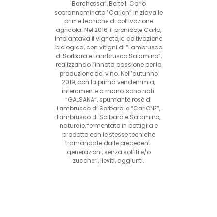
Barchessa”, Bertelli Carlo
soprannominato “Carlon” iniziava le
prime tecniche di coltivazione
agricola. Nel 2016, il pronipote Carlo,
impiantava il vigneto, a coltivazione
biologica, con vitigni di “Lambrusco
di Sorbara e Lambrusco Salamino”,
realizzando l’innata passione per la
produzione del vino. Nell’autunno
2019, con la prima vendemmia,
interamente a mano, sono nati:
“GALSANA”, spumante rosé di
Lambrusco di Sorbara, e “CarlONE”,
Lambrusco di Sorbara e Salamino,
naturale, fermentato in bottiglia e
prodotto con le stesse tecniche
tramandate dalle precedenti
generazioni, senza solfiti e/o
zuccheri, lieviti, aggiunti.