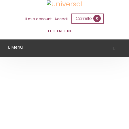
Carrello
0
Il mio account
Accedi
IT
EN
DE
Menu
AZIENDA AGRICOLA LA BARCHESSA
Home
Territorio
Ferrara
Azienda Agricola La Barchessa