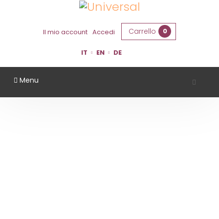
Carrello
0
Il mio account
Accedi
IT
EN
DE
Menu
AZIENDA AGRICOLA LA BARCHESSA
Home
Territorio
Ferrara
Azienda Agricola La Barchessa