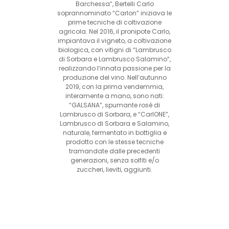
Barchessa”, Bertelli Carlo
soprannominato “Carlon” iniziava le
prime tecniche di coltivazione
agricola. Nel 2016, il pronipote Carlo,
impiantava il vigneto, a coltivazione
biologica, con vitigni di “Lambrusco
di Sorbara e Lambrusco Salamino”,
realizzando l’innata passione per la
produzione del vino. Nell’autunno
2019, con la prima vendemmia,
interamente a mano, sono nati:
“GALSANA”, spumante rosé di
Lambrusco di Sorbara, e “CarlONE”,
Lambrusco di Sorbara e Salamino,
naturale, fermentato in bottiglia e
prodotto con le stesse tecniche
tramandate dalle precedenti
generazioni, senza solfiti e/o
zuccheri, lieviti, aggiunti.