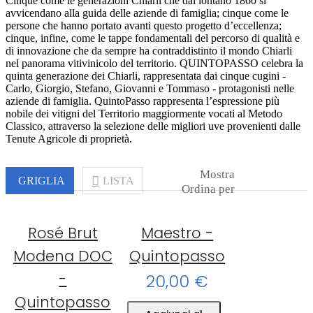
Cinque come le generazioni Chiarli che dal lontano 1860 si
avvicendano alla guida delle aziende di famiglia; cinque come le
persone che hanno portato avanti questo progetto d’eccellenza;
cinque, infine, come le tappe fondamentali del percorso di qualità e
di innovazione che da sempre ha contraddistinto il mondo Chiarli
nel panorama vitivinicolo del territorio. QUINTOPASSO celebra la
quinta generazione dei Chiarli, rappresentata dai cinque cugini -
Carlo, Giorgio, Stefano, Giovanni e Tommaso - protagonisti nelle
aziende di famiglia. QuintoPasso rappresenta l’espressione più
nobile dei vitigni del Territorio maggiormente vocati al Metodo
Classico, attraverso la selezione delle migliori uve provenienti dalle
Tenute Agricole di proprietà.
Mostra
GRIGLIA
LISTA
Ordina per
Rosé Brut
Maestro -
Modena DOC
Quintopasso
-
20,00 €
Quintopasso