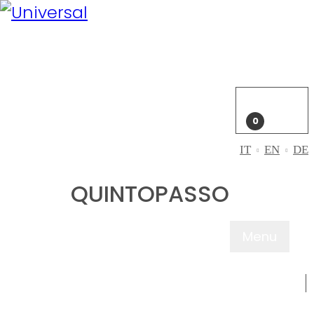
Il mio
account
Accedi
Carrello
0
IT
EN
DE
QUINTOPASSO
Menu
CHI SIAMO