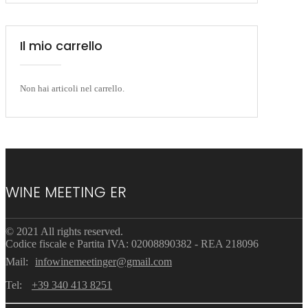
Il mio carrello
Non hai articoli nel carrello.
WINE MEETING ER
© 2021 All rights reserved.
Codice fiscale e Partita IVA: 02008890382 - REA 218096
Mail:
infowinemeetinger@gmail.com
Tel:
+39 340 413 8251