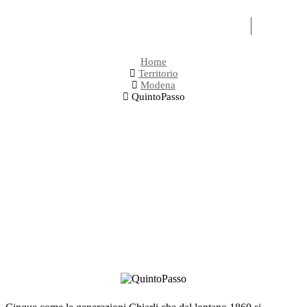
OLI
EXPERI
Home
Territorio
Modena
QuintoPasso