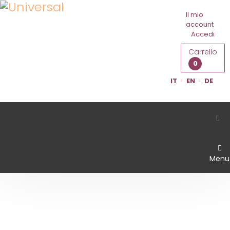
Il mio
account
Accedi
Carrello
0
IT
EN
DE
Menu
MAESTRO - QUINTOPASSO
Home
Maestro - Quintopasso