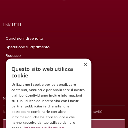
LINK UTILI
Condizioni di vendita
Spedizione e Pagamento
Recesso
×
Privacy Policy
Questo sito web utilizza
Cookie Policy
cookie
Contatti
Utilizziamo i cookie per personalizzare
contenuti, annunci e per analizzare il nostro
traffico. Condividiamo inoltre informazioni
NEWSLETTER
sul tuo utilizzo del nostro sito con i nostri
partner pubblicitari e di analisi che
potrebbero combinarle con altre
Iscriviti per ricevere informazioni sulle nostre ultime novità.
informazioni che hai fornito loro o che
hanno raccolto dal tuo utilizzo dei loro
servizi.
Informativa sulla privacy