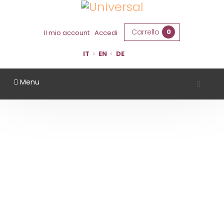
Carrello
0
Il mio account
Accedi
IT
EN
DE
Menu
QUINTOPASSO
Home
Territorio
Modena
QuintoPasso