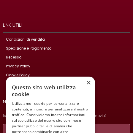
LINK UTILI
Condizioni di vendita
Spedizione e Pagamento
Recesso
Privacy Policy
Cookie Policy
×
Contatti
Questo sito web utilizza
cookie
NEWSLETTER
Utilizziamo i cookie per personalizzare
contenuti, annunci e per analizzare il nostro
traffico. Condividiamo inoltre informazioni
Iscriviti per ricevere informazioni sulle nostre ultime novità.
sul tuo utilizzo del nostro sito con i nostri
partner pubblicitari e di analisi che
potrebbero combinarle con altre