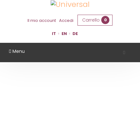
Carrello
0
Il mio account
Accedi
IT
EN
DE
Menu
QUINTOPASSO
Home
Territorio
Modena
QuintoPasso