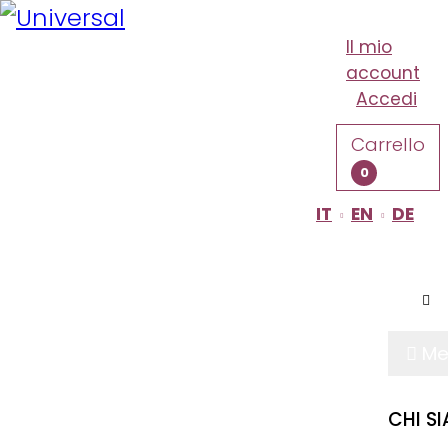
Il mio
account
Accedi
Carrello
0
IT
EN
DE
QUINTOPASSO
Me
CHI S