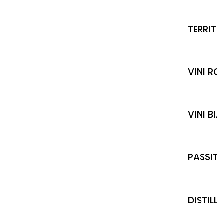
TERRI
VINI R
VINI B
PASSIT
DISTIL