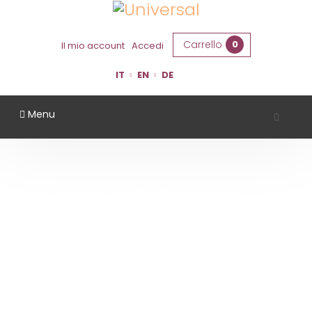
Carrello
0
Il mio account
Accedi
IT
EN
DE
Menu
CUVÈE PARADISO BRUT -
QUINTOPASSO
Home
Cuvèe Paradiso Brut - Quintopasso