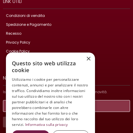
LINK UTILI
Condizioni di vendita
Spedizione e Pagamento
Recesso
Privacy Policy
Cookie Policy
×
Contatti
Questo sito web utilizza
cookie
NEWSLETTER
Utilizziamo i cookie per personalizzare
contenuti, annunci e per analizzare il nostro
traffico. Condividiamo inoltre informazioni
Iscriviti per ricevere informazioni sulle nostre ultime novità.
sul tuo utilizzo del nostro sito con i nostri
partner pubblicitari e di analisi che
potrebbero combinarle con altre
informazioni che hai fornito loro o che
hanno raccolto dal tuo utilizzo dei loro
ISCRIVITI
servizi.
Informativa sulla privacy