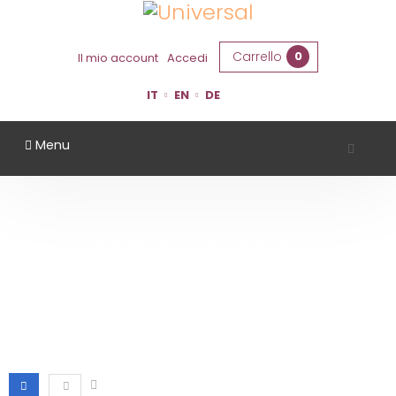
Carrello
0
Il mio account
Accedi
IT
EN
DE
Menu
PASSITI-VINI DOLCI
Home
Passiti-Vini Dolci