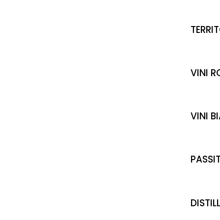
TERRI
VINI R
VINI B
PASSIT
DISTIL