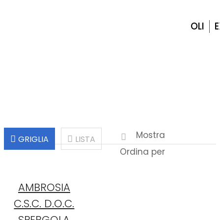
OLI
E
Home
Passiti-Vini Dolci
Mostra
GRIGLIA
LISTA
Ordina per
AMBROSIA
C.S.C. D.O.C.
SPERGOLA