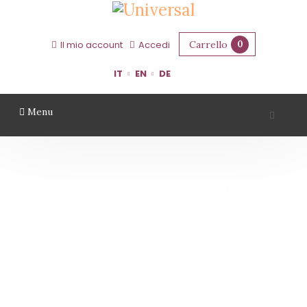
Carrello
0
Il mio account
Accedi
IT
EN
DE
Menu
CONTESSE MUSCHIETTI REBOLA -
VENDEMMIA 2000 - PASSITO
METODO SOLERAS – SAN
VALENTINO
Home
Contesse Muschietti Rebola - Vendemmia 2000 - Passito Metodo
Soleras – San Valentino