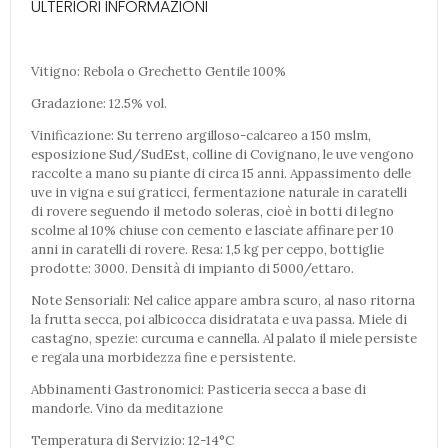
ULTERIORI INFORMAZIONI
Vitigno: Rebola o Grechetto Gentile 100%
Gradazione: 12.5% vol.
Vinificazione: Su terreno argilloso-calcareo a 150 mslm,
esposizione Sud/SudEst, colline di Covignano, le uve vengono
raccolte a mano su piante di circa 15 anni. Appassimento delle
uve in vigna e sui graticci, fermentazione naturale in caratelli
di rovere seguendo il metodo soleras, cioè in botti di legno
scolme al 10% chiuse con cemento e lasciate affinare per 10
anni in caratelli di rovere. Resa: 1,5 kg per ceppo, bottiglie
prodotte: 3000. Densità di impianto di 5000/ettaro.
Note Sensoriali: Nel calice appare ambra scuro, al naso ritorna
la frutta secca, poi albicocca disidratata e uva passa. Miele di
castagno, spezie: curcuma e cannella. Al palato il miele persiste
e regala una morbidezza fine e persistente.
Abbinamenti Gastronomici: Pasticeria secca a base di
mandorle. Vino da meditazione
Temperatura di Servizio: 12-14°C