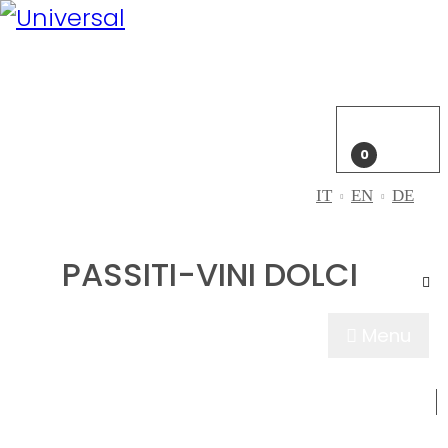
Il mio
account
Accedi
Carrello
0
IT
EN
DE
PASSITI-VINI DOLCI
Menu
CHI SIAMO