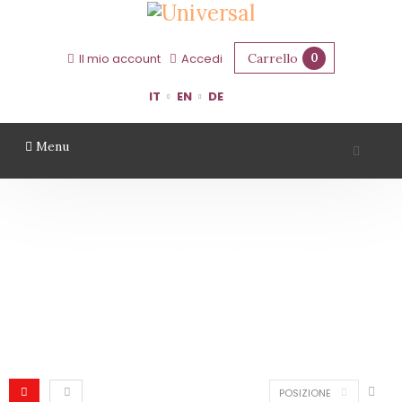
Carrello
0
Il mio account
Accedi
IT
EN
DE
Menu
PASSITI-VINI DOLCI
Home
Passiti-Vini Dolci
POSIZIONE