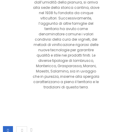
dall’umidità della pianura, si arriva
alla sede della storica cantina, dove
nel 1938 fu fondata da cinque
viticultori. Successivamente,
l’aggiunta di altre famiglie del
territorio ha avuto come
denominatore comune i valori
condivisi della cura dei vigneti, dei
metodi di vinificazione rigorosi delle
nuove tecnologie per garantire
qualità e stile nei prodotti finiti. Le
diverse tipologie di lambrusco,
Montericco, Grasparossa, Marani,
Maestri, Salamino, sia in uvaggio
che in purezza, insieme alla spergola
caratterizzano a pieno il territorio e le
tradizioni di questa terra.