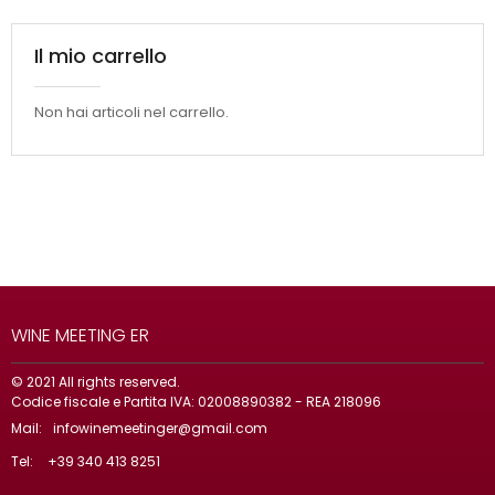
Il mio carrello
Non hai articoli nel carrello.
WINE MEETING ER
© 2021 All rights reserved.
Codice fiscale e Partita IVA: 02008890382 - REA 218096
Mail:
infowinemeetinger@gmail.com
Tel:
+39 340 413 8251