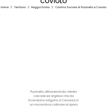
COVIOLO
Home
Territorio
Reggio Emilia
Cantina Sociale di Puianello e Coviolo
Puianello, attraversando i terreni
calcarei ed argillosi che da
Scandiano salgono a Canossa in
un microclima collinare al riparo