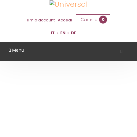
Carrello
0
Il mio account
Accedi
IT
EN
DE
Menu
TENUTA CASALI
Home
Territorio
Forlì Cesena
Tenuta Casali