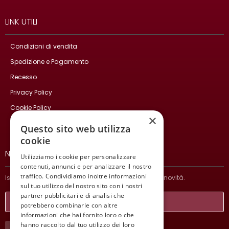
LINK UTILI
Condizioni di vendita
Spedizione e Pagamento
Recesso
Privacy Policy
Cookie Policy
×
Contatti
Questo sito web utilizza
cookie
NEWSLETTER
Utilizziamo i cookie per personalizzare
contenuti, annunci e per analizzare il nostro
traffico. Condividiamo inoltre informazioni
Iscriviti per ricevere informazioni sulle nostre ultime novità.
sul tuo utilizzo del nostro sito con i nostri
partner pubblicitari e di analisi che
potrebbero combinarle con altre
informazioni che hai fornito loro o che
hanno raccolto dal tuo utilizzo dei loro