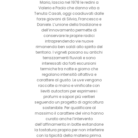
Mario, lascia nel 1978 le redini a
Valerio e Paolo che danno vita a
Tenuta Casali, oggi coadiuvati dalle
forze giovani di Silvia, Francesco e
Daniele. L’unione della tradizione e
dell’innovamento permette di
conservare le proprie radici
intraprendendo vie nuove
rimanendo ben saldi allo spirito del
territorio. I vigneti posano su antichi
terrazzamenti fluviali e sono
interessati da forti escursioni
termiche tra notte e giorno che
regalano intensità olfattiva e
carattere al gusto. Le uve vengono
raccolte a mano e vinificate con
lieviti autoctoni per esprimere i
profumi e sapori più veritieri
seguendo un progetto di agricoltura
sostenibile. Per qualificare al
massimo il carattere del vino hanno
curato anche l’intervento
dell’affinamento in botte evitandone
la tostatura proprio per non interferire
con la tipicità della materia prima.