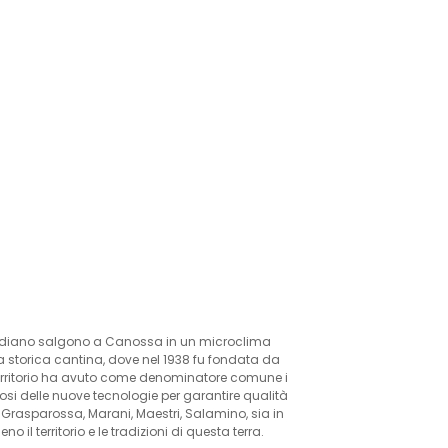
Scandiano salgono a Canossa in un microclima
lla storica cantina, dove nel 1938 fu fondata da
 territorio ha avuto come denominatore comune i
orosi delle nuove tecnologie per garantire qualità
co, Grasparossa, Marani, Maestri, Salamino, sia in
il territorio e le tradizioni di questa terra.