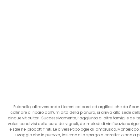
Puianello, attraversando i terreni calcarei ed argillosi che da 
collinare al riparo dall’umidità della pianura, si arriva alla sede de
cinque viticultori. Successivamente, l’aggiunta di altre famiglie del
valori condivisi della cura dei vigneti, dei metodi di vinificazione rig
e stile nei prodotti finiti. Le diverse tipologie di lambrusco, Monteric
uvaggio che in purezza, insieme alla spergola caratterizzano a pieno 