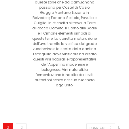
queste zone che da Camugnano
passano per Castel di Casio,
Gaggio Montano, Lizzano in
Belvedere, Fanano, Sestola, Pavullo e
Guiglia. In etichetta si trova la Torre
di Rocca Corneta, il Corno alle Scale
e il Cimone elementi simboli di
queste terre. La corretta maturazione
dell’uva tramite la verifica del grado
zuccherino e la scelta della cantina
Terraquilia dove vinificare ha creato
questi vini naturali e rappresentativi
dell’Appenino modenese e
bolognese. Vini naturali, la
fermentazione è indotta da lieviti
autoctoni senza nessun zucchero
aggiunto.
POSIZIONE