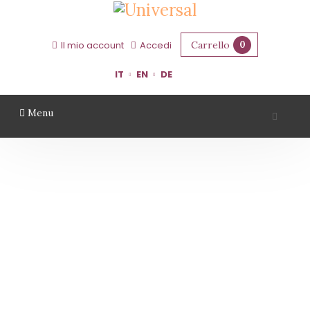
Carrello
0
Il mio account
Accedi
IT
EN
DE
Menu
VALLI DEL MORASTELLO
Home
Territorio
Modena
Valli Del Morastello