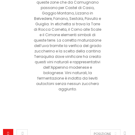
queste zone che da Camugnano
passano per Castel di Casio,
Gaggio Montano, Lizzano in
Belvedere, Fanano, Sestola, Pavullo e
Guiglia. In etichetta si trova la Torre
di Rocca Corneta, il Corno alle Scale
e il Cimone elementi simboli di
queste terre. La corretta maturazione
dell’uva tramite la verifica del grado
zuccherino e la scelta della cantina
Terraquilia dove vinificare ha creato
questi vini naturali e rappresentativi
dell’Appenino modenese e
bolognese. Vini naturali, la
fermentazione è indotta da lieviti
autoctoni senza nessun zucchero
aggiunto.
POSIZIONE