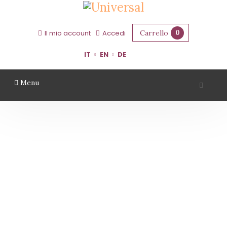
Carrello
0
Il mio account
Accedi
IT
EN
DE
Menu
VALLI DEL MORASTELLO
Home
Territorio
Modena
Valli Del Morastello