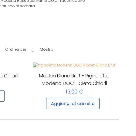
e nel Modena Rosé Spumante D.O.C., racchiudono
mbrusco di sorbara.
Ordina per
Mostra
 Chiarli
Moden Blanc Brut - Pignoletto
Modena DOC - Cleto Chiarli
13,00 €
Aggiungi al carrello