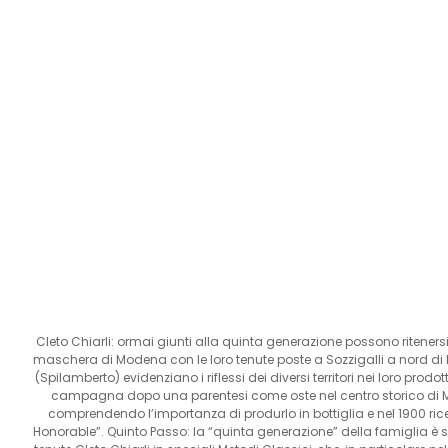
Cleto Chiarli: ormai giunti alla quinta generazione possono riteners
maschera di Modena con le loro tenute poste a Sozzigalli a nord di 
(Spilamberto) evidenziano i riflessi dei diversi territori nei loro prodot
campagna dopo una parentesi come oste nel centro storico di Mo
comprendendo l’importanza di produrlo in bottiglia e nel 1900 riceve,
Honorable”. Quinto Passo: la “quinta generazione” della famiglia è st