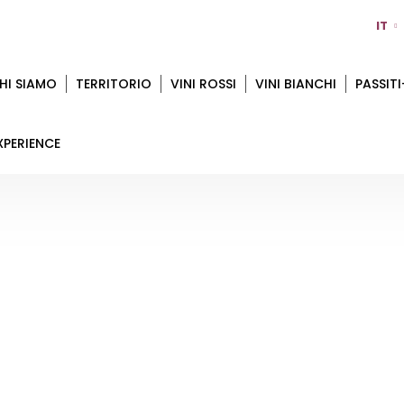
IT
HI SIAMO
TERRITORIO
VINI ROSSI
VINI BIANCHI
PASSITI
XPERIENCE
CLETO CHIARLI
Home
Territorio
Modena
Cleto Chiarli