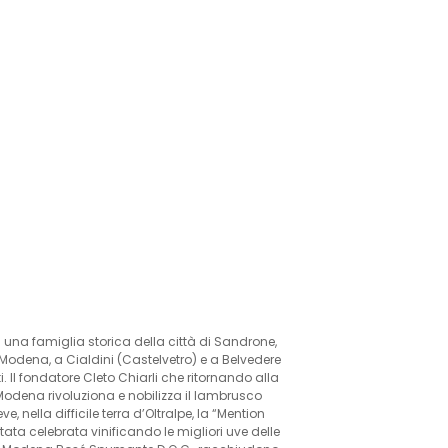
i una famiglia storica della città di Sandrone,
Modena, a Cialdini (Castelvetro) e a Belvedere
ti. Il fondatore Cleto Chiarli che ritornando alla
dena rivoluziona e nobilizza il lambrusco
 nella difficile terra d’Oltralpe, la “Mention
ata celebrata vinificando le migliori uve delle