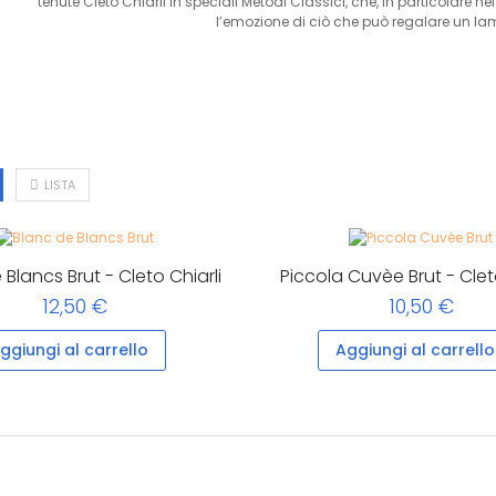
tenute Cleto Chiarli in speciali Metodi Classici, che, in particolar
l’emozione di ciò che può regalare un la
LISTA
 Blancs Brut - Cleto Chiarli
Piccola Cuvèe Brut - Cleto
12,50 €
10,50 €
ggiungi al carrello
Aggiungi al carrello