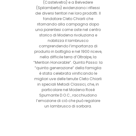
(Castelvetro) e a Belvedere
(Spilamberto) evidenziano i riflessi
dei diversi territori nei loro prodotti. Il
fondatore Cleto Chiarli che
ritornando alla campagna dopo
una parentesi come oste nel centro
storico di Modena rivoluziona e
nobilizza il lambrusco
comprendendo l’importanza di
produrlo in bottiglia e nel 1900 riceve,
nella difficile terra d’Oltralpe, la
“Mention Honorable”. Quinto Passo: la
“quinta generazione” della famiglia
è stata celebrata vinificando le
migliori uve delle tenute Cleto Chiarli
in speciali Metodi Classici, che, in
particolare nel Modena Rosé
Spumante D.O.C., racchiudono
l’emozione di ciò che può regalare
un lambrusco di sorbara.