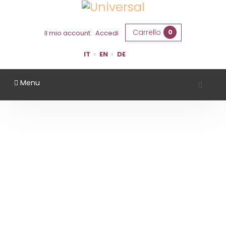
Carrello
0
Il mio account
Accedi
IT
EN
DE
Menu
CLETO CHIARLI
Home
Territorio
Modena
Cleto Chiarli