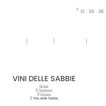
IT
EN
DE
TERRITORIO
VINI ROSSI
VINI BIANCHI
PASSITI
VINI DELLE SABBIE
Home
Territorio
Ferrara
Vini delle Sabbie