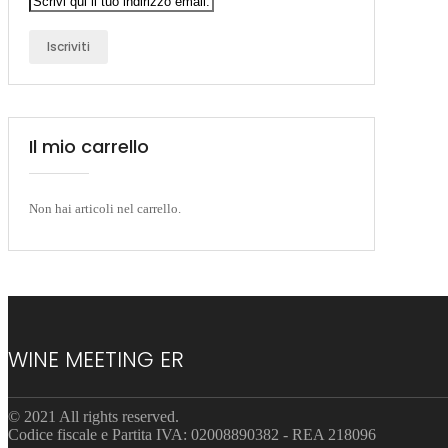
Iscriviti
Il mio carrello
Non hai articoli nel carrello.
WINE MEETING ER
© 2021 All rights reserved.
Codice fiscale e Partita IVA: 02008890382 - REA 218096