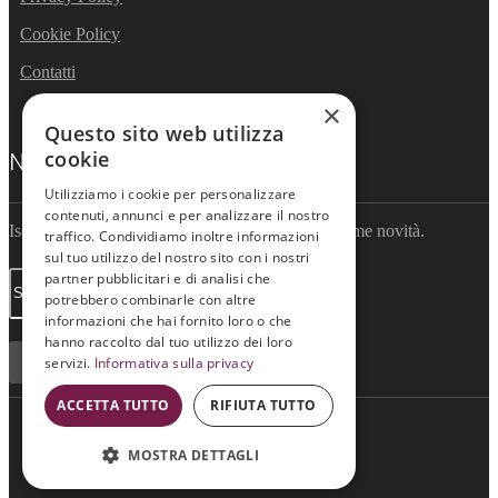
Cookie Policy
Contatti
×
Questo sito web utilizza
NEWSLETTER
cookie
Utilizziamo i cookie per personalizzare
contenuti, annunci e per analizzare il nostro
Iscriviti per ricevere informazioni sulle nostre ultime novità.
traffico. Condividiamo inoltre informazioni
sul tuo utilizzo del nostro sito con i nostri
partner pubblicitari e di analisi che
potrebbero combinarle con altre
informazioni che hai fornito loro o che
hanno raccolto dal tuo utilizzo dei loro
ISCRIVITI
servizi.
Informativa sulla privacy
ACCETTA TUTTO
RIFIUTA TUTTO
Wine Meeting ER
© 2021
MOSTRA DETTAGLI