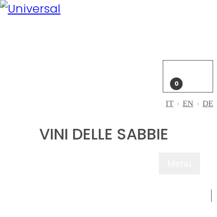
Il mio
account
Accedi
Carrello
0
IT
EN
DE
VINI DELLE SABBIE
Menu
CHI SIAMO