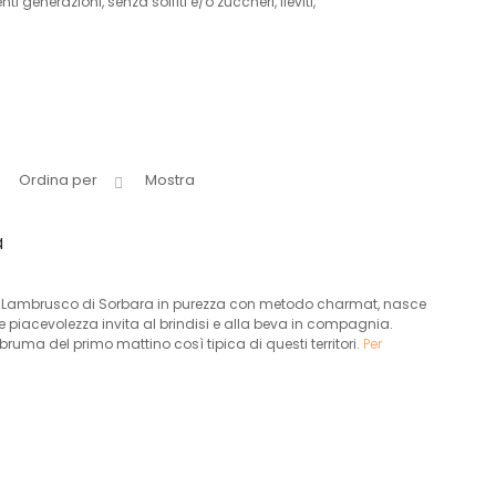
generazioni, senza solfiti e/o zuccheri, lieviti,
Ordina per
Mostra
a
 Lambrusco di Sorbara in purezza con metodo charmat, nasce
e piacevolezza invita al brindisi e alla beva in compagnia.
bruma del primo mattino così tipica di questi territori.
Per