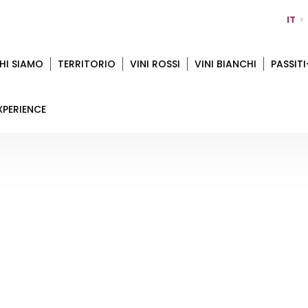
IT
HI SIAMO
TERRITORIO
VINI ROSSI
VINI BIANCHI
PASSITI
XPERIENCE
AZIENDA AGRICOLA LA BARCHESSA
Home
Territorio
Ferrara
Azienda Agricola La Barchessa