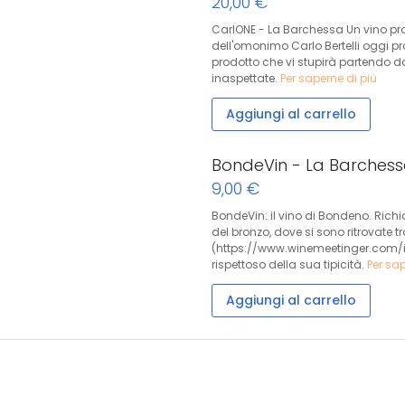
20,00 €
CarlONE - La Barchessa Un vino pr
dell'omonimo Carlo Bertelli oggi p
prodotto che vi stupirà partendo da
inaspettate.
Per saperne di più
Aggiungi al carrello
BondeVin - La Barches
9,00 €
BondeVin: il vino di Bondeno. Richiam
del bronzo, dove si sono ritrovate t
(https://www.winemeetinger.com/it
rispettoso della sua tipicità.
Per sap
Aggiungi al carrello