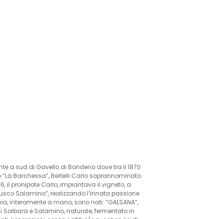
nte a sud di Gavello di Bondeno dove tra il 1870
do “La Barchessa”, Bertelli Carlo soprannominato
6, il pronipote Carlo, impiantava il vigneto, a
rusco Salamino”, realizzando l’innata passione
mia, interamente a mano, sono nati: “GALSANA”,
 Sorbara e Salamino, naturale, fermentato in