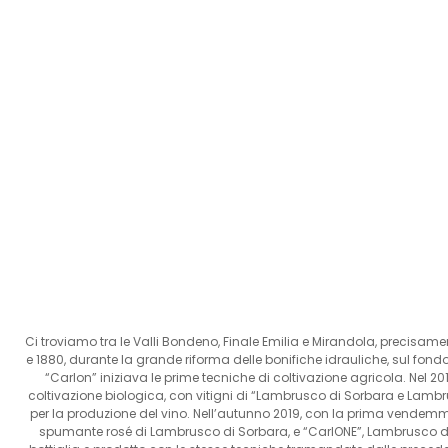
Ci troviamo tra le Valli Bondeno, Finale Emilia e Mirandola, precisame
e 1880, durante la grande riforma delle bonifiche idrauliche, sul fon
“Carlon” iniziava le prime tecniche di coltivazione agricola. Nel 201
coltivazione biologica, con vitigni di “Lambrusco di Sorbara e Lamb
per la produzione del vino. Nell’autunno 2019, con la prima vendem
spumante rosé di Lambrusco di Sorbara, e “CarlONE”, Lambrusco di