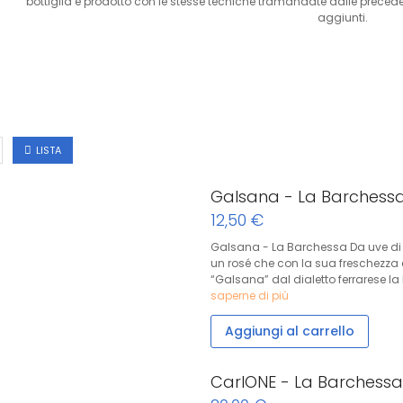
bottiglia e prodotto con le stesse tecniche tramandate dalle precedenti 
aggiunti.
LISTA
Galsana - La Barchess
12,50 €
Galsana - La Barchessa Da uve di
un rosé che con la sua freschezza 
“Galsana” dal dialetto ferrarese la 
saperne di più
Aggiungi al carrello
CarlONE - La Barchessa