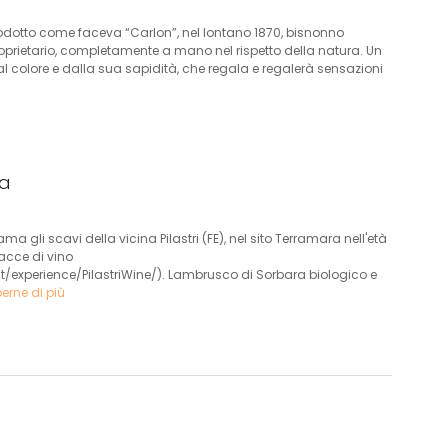
odotto come faceva “Carlon”, nel lontano 1870, bisnonno
roprietario, completamente a mano nel rispetto della natura. Un
l colore e dalla sua sapidità, che regala e regalerà sensazioni
sa
a gli scavi della vicina Pilastri (FE), nel sito Terramara nell'età
racce di vino
/experience/PilastriWine/). Lambrusco di Sorbara biologico e
erne di più