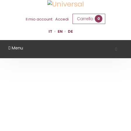
Carrello
0
Il mio account
Accedi
IT
EN
DE
Menu
LA BANDINA
Home
Territorio
Parma
La Bandina