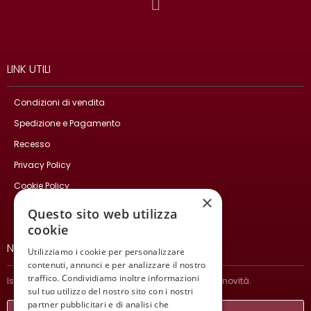
LINK UTILI
Condizioni di vendita
Spedizione e Pagamento
Recesso
Privacy Policy
Cookie Policy
×
Contatti
Questo sito web utilizza
cookie
NEWSLETTER
Utilizziamo i cookie per personalizzare
contenuti, annunci e per analizzare il nostro
traffico. Condividiamo inoltre informazioni
Iscriviti per ricevere informazioni sulle nostre ultime novità.
sul tuo utilizzo del nostro sito con i nostri
partner pubblicitari e di analisi che