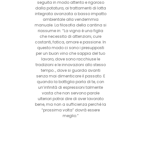
seguita in modo attento e rigoroso
dalla potatura, ai trattamenti di lotta
integrata avanzata a basso impatto
ambientale alla vendemmia
manuale. La filosofia della cantina si
riassume in: “La vigna è una figlia
che necessita di attenzioni, cure
costanti, fatica, amore e passione. In
questo modo ci sono i presupposti
per un buon vino che sappia del tuo
lavoro, dove sono racchiuse le
tradizioni e le innovazioni allo stesso
tempo…, dove si guarda avanti
senza mai dimenticare il passato. E
quando la bottiglia parla di te, con
un’infinità di espressioni talmente
vasta che non servono parole
ulteriori potrai dire di aver lavorato
bene, ma non a sufficienza perché la
“prossima volta” dovrà essere
meglio.”