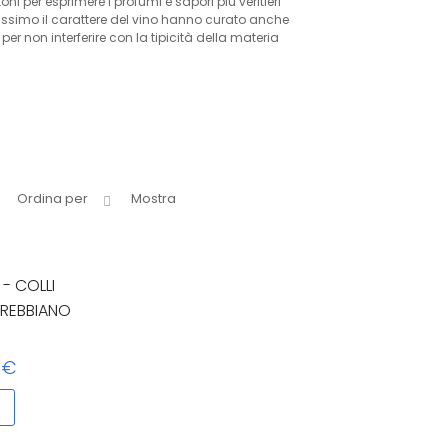
i per esprimere i profumi e sapori più veritieri
massimo il carattere del vino hanno curato anche
per non interferire con la tipicità della materia
Ordina per
Mostra
- COLLI
REBBIANO
 €