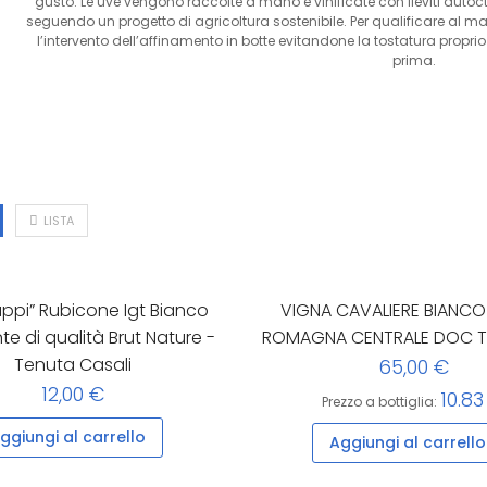
gusto. Le uve vengono raccolte a mano e vinificate con lieviti autocton
seguendo un progetto di agricoltura sostenibile. Per qualificare al 
l’intervento dell’affinamento in botte evitandone la tostatura proprio 
prima.
LISTA
Zappi” Rubicone Igt Bianco
VIGNA CAVALIERE BIANCO 
e di qualità Brut Nature -
ROMAGNA CENTRALE DOC T
Tenuta Casali
65,00 €
12,00 €
10.83
Prezzo a bottiglia:
ggiungi al carrello
Aggiungi al carrello