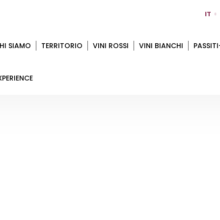
IT
HI SIAMO
TERRITORIO
VINI ROSSI
VINI BIANCHI
PASSITI
XPERIENCE
TENUTA CASALI
Home
Territorio
Forlì Cesena
Tenuta Casali