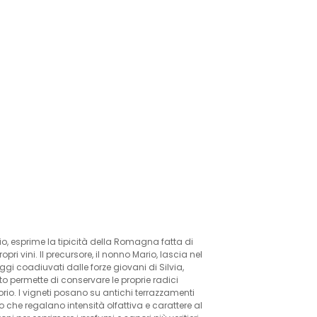
io, esprime la tipicità della Romagna fatta di
pri vini. Il precursore, il nonno Mario, lascia nel
ggi coadiuvati dalle forze giovani di Silvia,
o permette di conservare le proprie radici
orio. I vigneti posano su antichi terrazzamenti
no che regalano intensità olfattiva e carattere al