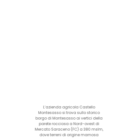
L’azienda agricola Castello
Montesasso si trova sullo storico
borgo di Montesasso ai vertici della
parete rocciosa a Nord-ovest di
Mercato Saraceno (FC) a 380 mslm,
dove terreni di origine marnosa