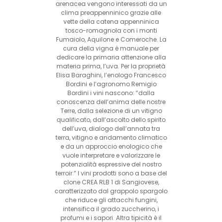
arenacea vengono interessati da un
clima preappenninico grazie alle
vette della catena appenninica
tosco-romagnola con i monti
Fumaiolo, Aquilone e Comeroche. La
cura della vigna è manuale per
dedicare la primaria attenzione alla
materia prima, l’uva. Per la proprietà
Elisa Baraghini, l’enologo Francesco
Bordini e l’agronomo Remigio
Bordini i vini nascono: “dalla
conoscenza dell’anima delle nostre
Terre, dalla selezione di un vitigno
qualificato, dall’ascolto dello spirito
dell’uva, dialogo dell’annata tra
terra, vitigno e andamento climatico
e da un approccio enologico che
vuole interpretare e valorizzare le
potenzialità espressive del nostro
terroir.” I vini prodotti sono a base del
clone CREA RLB 1 di Sangiovese,
caratterizzato dal grappolo spargolo
che riduce gli attacchi fungini,
intensifica il grado zuccherino, i
profumi e i sapori. Altra tipicità è il