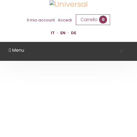
Carrello
0
Il mio account
Accedi
IT
EN
DE
Menu
CASTELLO MONTESASSO
Home
Territorio
Forlì Cesena
Castello Montesasso