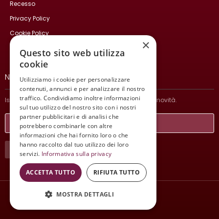
Recesso
Privacy Policy
Cookie Policy
×
Contatti
Questo sito web utilizza
cookie
NEWSLETTER
Utilizziamo i cookie per personalizzare
contenuti, annunci e per analizzare il nostro
traffico. Condividiamo inoltre informazioni
Iscriviti per ricevere informazioni sulle nostre ultime novità.
sul tuo utilizzo del nostro sito con i nostri
partner pubblicitari e di analisi che
potrebbero combinarle con altre
informazioni che hai fornito loro o che
hanno raccolto dal tuo utilizzo dei loro
ISCRIVITI
servizi.
Informativa sulla privacy
ACCETTA TUTTO
RIFIUTA TUTTO
MOSTRA DETTAGLI
Wine Meeting ER
© 2021