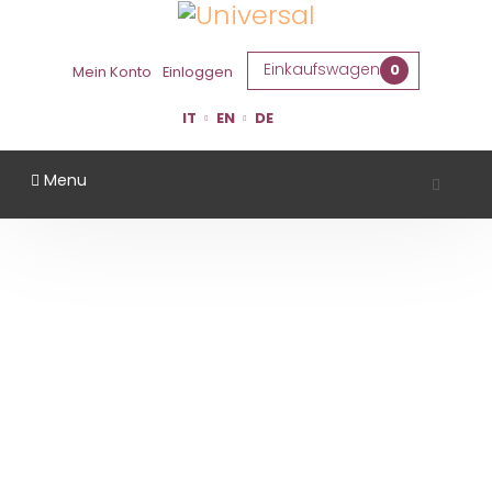
Einkaufswagen
0
Mein Konto
Einloggen
IT
EN
DE
Menu
CLETO CHIARLI
Startseite
Gebiet
Modena
Cleto Chiarli