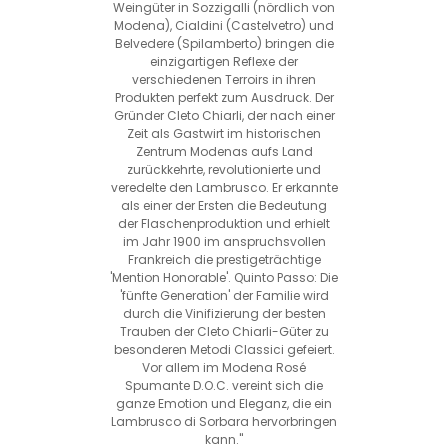
Weingüter in Sozzigalli (nördlich von
Modena), Cialdini (Castelvetro) und
Belvedere (Spilamberto) bringen die
einzigartigen Reflexe der
verschiedenen Terroirs in ihren
Produkten perfekt zum Ausdruck. Der
Gründer Cleto Chiarli, der nach einer
Zeit als Gastwirt im historischen
Zentrum Modenas aufs Land
zurückkehrte, revolutionierte und
veredelte den Lambrusco. Er erkannte
als einer der Ersten die Bedeutung
der Flaschenproduktion und erhielt
im Jahr 1900 im anspruchsvollen
Frankreich die prestigeträchtige
'Mention Honorable'. Quinto Passo: Die
'fünfte Generation' der Familie wird
durch die Vinifizierung der besten
Trauben der Cleto Chiarli-Güter zu
besonderen Metodi Classici gefeiert.
Vor allem im Modena Rosé
Spumante D.O.C. vereint sich die
ganze Emotion und Eleganz, die ein
Lambrusco di Sorbara hervorbringen
kann."