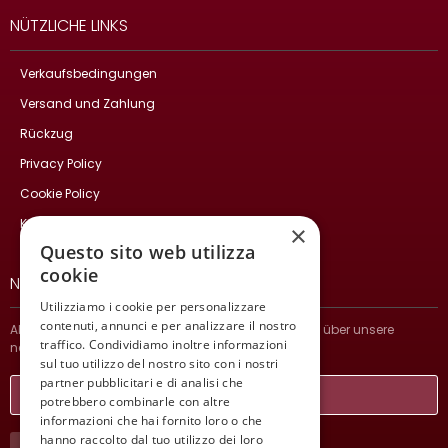
NÜTZLICHE LINKS
Verkaufsbedingungen
Versand und Zahlung
Rückzug
Privacy Policy
Cookie Policy
Kontakte
×
Questo sito web utilizza
cookie
NEWSLETTER
Utilizziamo i cookie per personalizzare
contenuti, annunci e per analizzare il nostro
Abonnieren Sie und bleiben Sie auf dem Laufenden über unsere
traffico. Condividiamo inoltre informazioni
neuesten Nachrichten.
sul tuo utilizzo del nostro sito con i nostri
partner pubblicitari e di analisi che
potrebbero combinarle con altre
informazioni che hai fornito loro o che
hanno raccolto dal tuo utilizzo dei loro