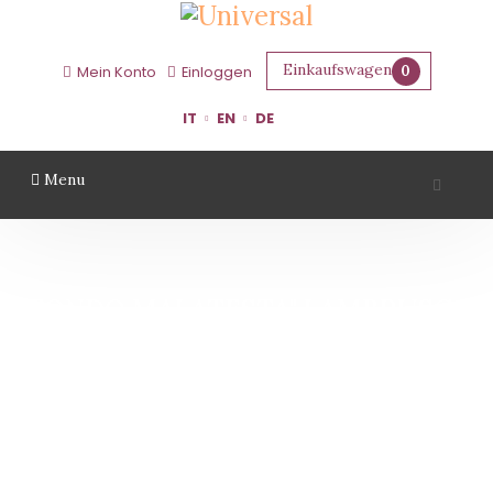
Einkaufswagen
0
Mein Konto
Einloggen
IT
EN
DE
Menu
"FONDO MALATESTA" LAMBRUSCO
DI SORBARA DOC - CLETO CHIARLI
Startseite
"Fondo Malatesta" Lambrusco di Sorbara DOC - Cleto Chiarli