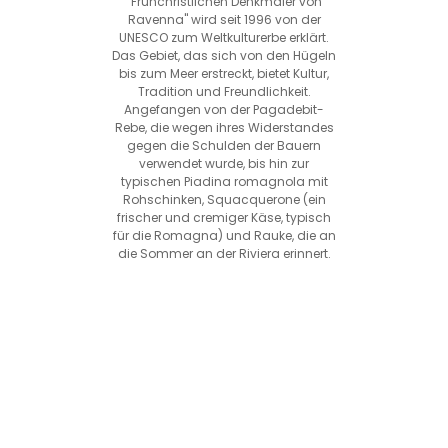
"Frühchristlichen Denkmäler von
Ravenna" wird seit 1996 von der
UNESCO zum Weltkulturerbe erklärt.
Das Gebiet, das sich von den Hügeln
bis zum Meer erstreckt, bietet Kultur,
Tradition und Freundlichkeit.
Angefangen von der Pagadebit-
Rebe, die wegen ihres Widerstandes
gegen die Schulden der Bauern
verwendet wurde, bis hin zur
typischen Piadina romagnola mit
Rohschinken, Squacquerone (ein
frischer und cremiger Käse, typisch
für die Romagna) und Rauke, die an
die Sommer an der Riviera erinnert.