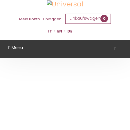
Einkaufswagen
0
Mein Konto
Einloggen
IT
EN
DE
Menu
RAVENNA
Startseite
Gebiet
Ravenna