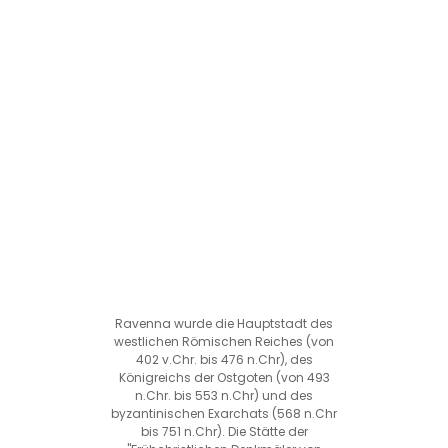
Ravenna wurde die Hauptstadt des
westlichen Römischen Reiches (von
402 v.Chr. bis 476 n.Chr), des
Königreichs der Ostgoten (von 493
n.Chr. bis 553 n.Chr) und des
byzantinischen Exarchats (568 n.Chr
bis 751 n.Chr). Die Stätte der