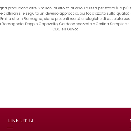
gna producono oltre 6 milioni di ettolitri di vino. La resa per ettaro è la più 
ee collinari si è seguito un diverso approccio, più focalizzato sulla qualità
Emilia che in Romagna, siano presenti realtà enologiche di assoluta eccel
rgola Romagnola, Doppio Capovolto, Cordone spezzato e Cortina Semplice si
GDC e il Guyot.
LINK UTILI