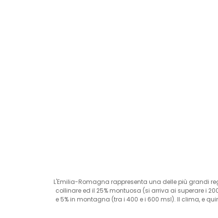
L'Emilia-Romagna rappresenta una delle più grandi regioni
collinare ed il 25% montuosa (si arriva ai superare i 2
e 5% in montagna (tra i 400 e i 600 msl). Il clima, e qu