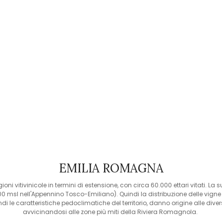
EMILIA ROMAGNA
 vitivinicole in termini di estensione, con circa 60.000 ettari vitati. La su
000 msl nell'Appennino Tosco-Emiliano). Quindi la distribuzione delle vign
indi le caratteristiche pedoclimatiche del territorio, danno origine alle div
avvicinandosi alle zone più miti della Riviera Romagnola.