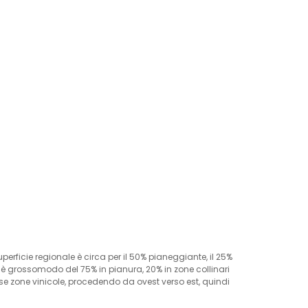
perficie regionale è circa per il 50% pianeggiante, il 25%
e è grossomodo del 75% in pianura, 20% in zone collinari
erse zone vinicole, procedendo da ovest verso est, quindi