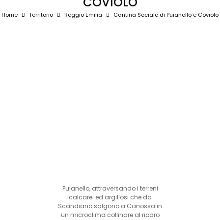
COVIOLO
Home
Territorio
Reggio Emilia
Cantina Sociale di Puianello e Coviolo
Puianello, attraversando i terreni
calcarei ed argillosi che da
Scandiano salgono a Canossa in
un microclima collinare al riparo