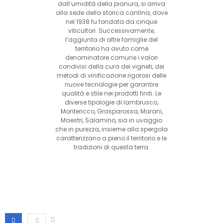
dall’umidità della pianura, si arriva
alla sede della storica cantina, dove
nel 1938 fu fondata da cinque
viticultori. Successivamente,
l’aggiunta di altre famiglie del
territorio ha avuto come
denominatore comune i valori
condivisi della cura dei vigneti, dei
metodi di vinificazione rigorosi delle
nuove tecnologie per garantire
qualità e stile nei prodotti finiti. Le
diverse tipologie di lambrusco,
Montericco, Grasparossa, Marani,
Maestri, Salamino, sia in uvaggio
che in purezza, insieme alla spergola
caratterizzano a pieno il territorio e le
tradizioni di questa terra.