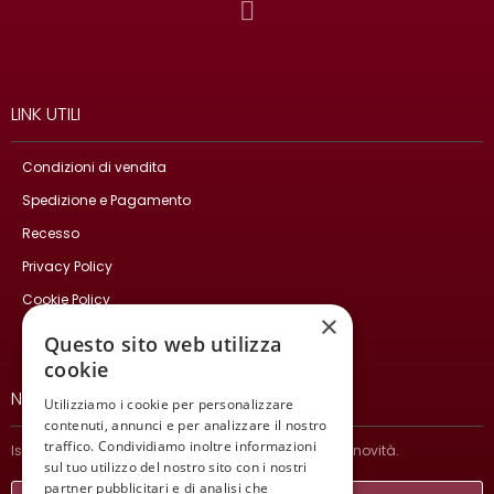
LINK UTILI
Condizioni di vendita
Spedizione e Pagamento
Recesso
Privacy Policy
Cookie Policy
×
Contatti
Questo sito web utilizza
cookie
NEWSLETTER
Utilizziamo i cookie per personalizzare
contenuti, annunci e per analizzare il nostro
traffico. Condividiamo inoltre informazioni
Iscriviti per ricevere informazioni sulle nostre ultime novità.
sul tuo utilizzo del nostro sito con i nostri
partner pubblicitari e di analisi che