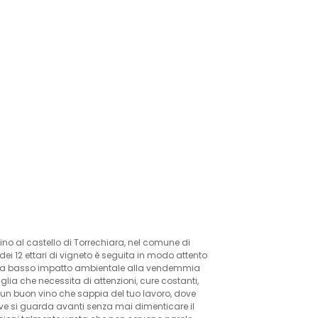
o al castello di Torrechiara, nel comune di
ei 12 ettari di vigneto è seguita in modo attento
ata a basso impatto ambientale alla vendemmia
glia che necessita di attenzioni, cure costanti,
 un buon vino che sappia del tuo lavoro, dove
ove si guarda avanti senza mai dimenticare il