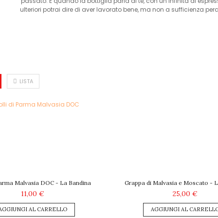
passato. E quando la bottiglia parla di te, con un’infinità di espr
ulteriori potrai dire di aver lavorato bene, ma non a sufficienza pe
LISTA
 Parma Malvasia DOC - La Bandina
Grappa di Malvasia e Moscato - 
11,00 €
25,00 €
AGGIUNGI AL CARRELLO
AGGIUNGI AL CARRELL