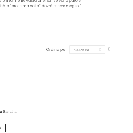
essioni talmente vasta che non servono parole
rché la “prossima volta” dovrà essere meglio.”
Ordina per
POSIZIONE
La Bandina
O