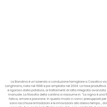
La Bandina è un’azienda a conduzione famigliare a Casatico vicin
Langhirano, nata nel 1998 e poi ampliata nel 2004. La fase produttiva d
e rigoroso dalla potatura, ai trattamenti di lotta integrata avanz
manuale. La filosofia della cantina si riassume in: “La vigna è una fi
fatica, amore e passione. In questo modo ci sono i presupposti per
sono racchiuse le tradizioni e le innovazioni allo stesso tempo…, d