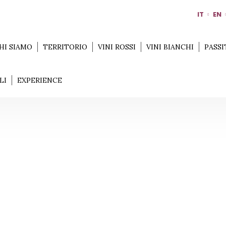
IT
EN
HI SIAMO
TERRITORIO
VINI ROSSI
VINI BIANCHI
PASSI
LI
EXPERIENCE
LA BANDINA
Home
Territorio
Parma
La Bandina