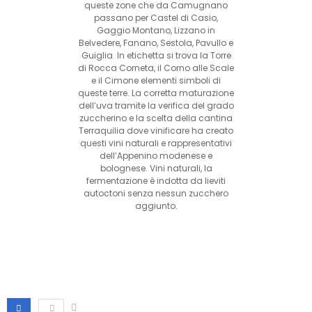
queste zone che da Camugnano
passano per Castel di Casio,
Gaggio Montano, Lizzano in
Belvedere, Fanano, Sestola, Pavullo e
Guiglia. In etichetta si trova la Torre
di Rocca Corneta, il Corno alle Scale
e il Cimone elementi simboli di
queste terre. La corretta maturazione
dell’uva tramite la verifica del grado
zuccherino e la scelta della cantina
Terraquilia dove vinificare ha creato
questi vini naturali e rappresentativi
dell’Appenino modenese e
bolognese. Vini naturali, la
fermentazione è indotta da lieviti
autoctoni senza nessun zucchero
aggiunto.