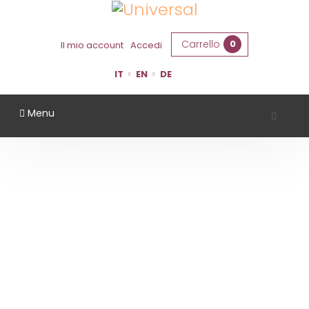
Carrello
0
Il mio account
Accedi
IT
EN
DE
Menu
VALLI DEL MORASTELLO
Home
Territorio
Modena
Valli Del Morastello