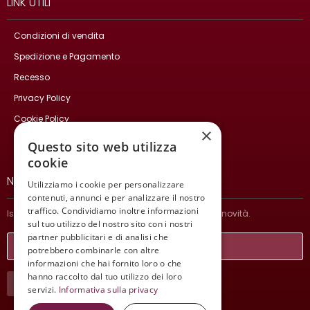
LINK UTILI
Condizioni di vendita
Spedizione e Pagamento
Recesso
Privacy Policy
Cookie Policy
×
Contatti
Questo sito web utilizza
cookie
NEWSLETTER
Utilizziamo i cookie per personalizzare
contenuti, annunci e per analizzare il nostro
traffico. Condividiamo inoltre informazioni
Iscriviti per ricevere informazioni sulle nostre ultime novità.
sul tuo utilizzo del nostro sito con i nostri
partner pubblicitari e di analisi che
potrebbero combinarle con altre
informazioni che hai fornito loro o che
hanno raccolto dal tuo utilizzo dei loro
ISCRIVITI
servizi.
Informativa sulla privacy