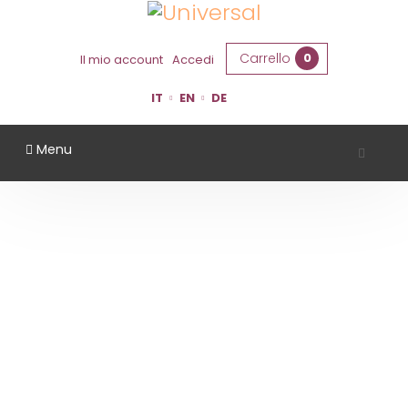
Carrello
0
Il mio account
Accedi
IT
EN
DE
Menu
VALLI DEL MORASTELLO
Home
Territorio
Modena
Valli Del Morastello