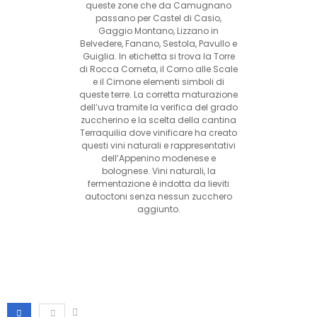
queste zone che da Camugnano
passano per Castel di Casio,
Gaggio Montano, Lizzano in
Belvedere, Fanano, Sestola, Pavullo e
Guiglia. In etichetta si trova la Torre
di Rocca Corneta, il Corno alle Scale
e il Cimone elementi simboli di
queste terre. La corretta maturazione
dell’uva tramite la verifica del grado
zuccherino e la scelta della cantina
Terraquilia dove vinificare ha creato
questi vini naturali e rappresentativi
dell’Appenino modenese e
bolognese. Vini naturali, la
fermentazione è indotta da lieviti
autoctoni senza nessun zucchero
aggiunto.