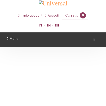
Carrello
0
Il mio account
Accedi
IT
EN
DE
Menu
VALLI DEL MORASTELLO
Home
Territorio
Modena
Valli Del Morastello