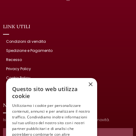
LINK UTILI
Condizioni di vendita
Spedizione e Pagamento
Recesso
Privacy Policy
Cookie Policy
×
Contatti
Questo sito web utilizza
cookie
NEWSLETTER
Utilizziamo i cookie per personalizzare
contenuti, annunci e per analizzare il nostro
traffico. Condividiamo inoltre informazioni
Iscriviti per ricevere informazioni sulle nostre ultime novità.
sul tuo utilizzo del nostro sito con i nostri
partner pubblicitari e di analisi che
potrebbero combinarle con altre