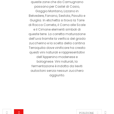
queste zone che da Camugnano
passano per Castel di Casio,
Gaggio Montano, Lizzano in
Belvedere, Fanano, Sestola, Pavullo e
Guiglia. In etichetta si trova la Torre
di Rocca Corneta, il Corno alle Scale
e il Cimone elementi simboli di
queste terre. La corretta maturazione
dell’uva tramite la verifica del grado
zuccherino e la scelta della cantina
Terraquilia dove vinificare ha creato
questi vini naturali e rappresentativi
dell’Appenino modenese e
bolognese. Vini naturali, la
fermentazione è indotta da lieviti
autoctoni senza nessun zucchero
aggiunto.
POSIZIONE