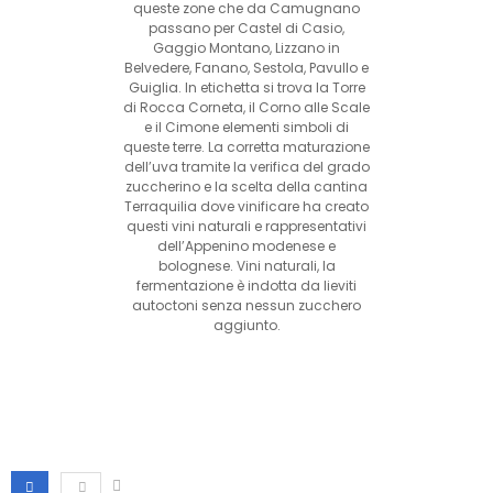
queste zone che da Camugnano
passano per Castel di Casio,
Gaggio Montano, Lizzano in
Belvedere, Fanano, Sestola, Pavullo e
Guiglia. In etichetta si trova la Torre
di Rocca Corneta, il Corno alle Scale
e il Cimone elementi simboli di
queste terre. La corretta maturazione
dell’uva tramite la verifica del grado
zuccherino e la scelta della cantina
Terraquilia dove vinificare ha creato
questi vini naturali e rappresentativi
dell’Appenino modenese e
bolognese. Vini naturali, la
fermentazione è indotta da lieviti
autoctoni senza nessun zucchero
aggiunto.