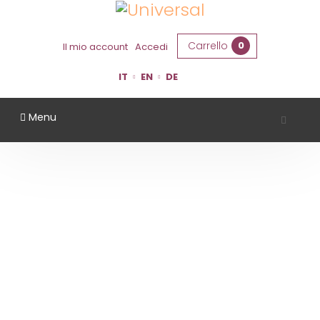
Carrello
0
Il mio account
Accedi
IT
EN
DE
Menu
VALLI DEL MORASTELLO
Home
Territorio
Modena
Valli Del Morastello