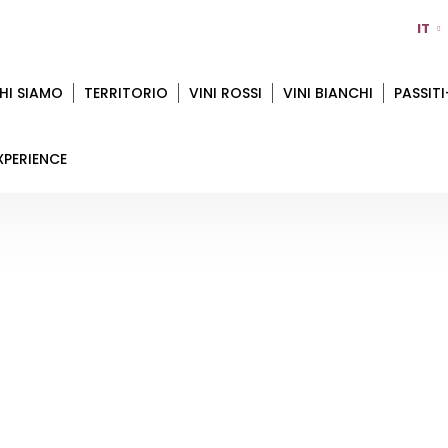
IT
HI SIAMO
TERRITORIO
VINI ROSSI
VINI BIANCHI
PASSITI
XPERIENCE
FORLÌ CESENA
Home
Territorio
Forlì Cesena