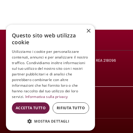
×
Questo sito web utilizza
cookie
WINE MEETING ER
Utilizziamo i cookie per personalizzare
© 2021 All rights reserved.
contenuti, annunci e per analizzare il nostro
Codice fiscale e Partita IVA: 02008890382 - REA 218096
traffico. Condividiamo inoltre informazioni
Mail:
infowinemeetinger@gmail.com
sul tuo utilizzo del nostro sito con i nostri
partner pubblicitari e di analisi che
Tel:
+39 340 413 8251
potrebbero combinarle con altre
informazioni che hai fornito loro o che
hanno raccolto dal tuo utilizzo dei loro
servizi.
Informativa sulla privacy
ACCETTA TUTTO
RIFIUTA TUTTO
MOSTRA DETTAGLI
Wine Meeting ER
© 2021