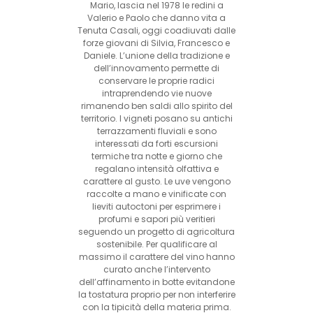
Mario, lascia nel 1978 le redini a
Valerio e Paolo che danno vita a
Tenuta Casali, oggi coadiuvati dalle
forze giovani di Silvia, Francesco e
Daniele. L’unione della tradizione e
dell’innovamento permette di
conservare le proprie radici
intraprendendo vie nuove
rimanendo ben saldi allo spirito del
territorio. I vigneti posano su antichi
terrazzamenti fluviali e sono
interessati da forti escursioni
termiche tra notte e giorno che
regalano intensità olfattiva e
carattere al gusto. Le uve vengono
raccolte a mano e vinificate con
lieviti autoctoni per esprimere i
profumi e sapori più veritieri
seguendo un progetto di agricoltura
sostenibile. Per qualificare al
massimo il carattere del vino hanno
curato anche l’intervento
dell’affinamento in botte evitandone
la tostatura proprio per non interferire
con la tipicità della materia prima.