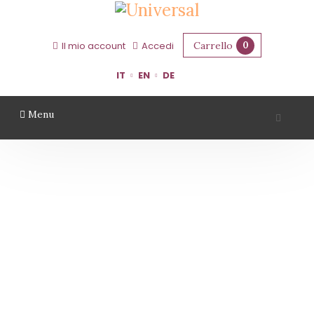
Carrello
0
Il mio account
Accedi
IT
EN
DE
Menu
TENUTA CASALI
Home
Territorio
Forlì Cesena
Tenuta Casali