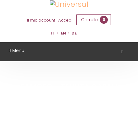
Carrello
0
Il mio account
Accedi
IT
EN
DE
Menu
FAMOSO - TENUTA CASALI
Home
Famoso - Tenuta Casali