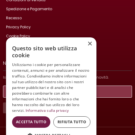
Spedizione e Pagamento
Recesso
Privacy Policy
Cookie Policy
×
Contatti
Questo sito web utilizza
cookie
NEWSLETTER
Utilizziamo i cookie per personalizzare
contenuti, annunci e per analizzare il nostro
traffico. Condividiamo inoltre informazioni
Iscriviti per ricevere informazioni sulle nostre ultime novità.
sul tuo utilizzo del nostro sito con i nostri
partner pubblicitari e di analisi che
potrebbero combinarle con altre
informazioni che hai fornito loro o che
hanno raccolto dal tuo utilizzo dei loro
ISCRIVITI
servizi.
Informativa sulla privacy
ACCETTA TUTTO
RIFIUTA TUTTO