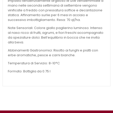
impasto tendenzialmente argilloso le uve vendemmiate a
mano nelle seconda settimana di settembre vengono
vinificate a freddo con pressatura soffice e decantazione
statica. Affinamento surlie per 6 mesi in acciaio e
successivo imbottigliamento. Resa: 70 ql/ha.
Note Sensoriali: Colore giallo paglierino luminoso. Intenso
al naso ricco di frutti, agrumi, e fiori freschi accompagnato
da speziature dolci. Bell’equilibrio in bocca che ne invita
alla beva.
Abbinamenti Gastronomici: Risotto ai funghi e piatti con
erbe aromatiche, pesce e carni bianche.
Temperatura di Servizio: 8-10°C
Formato: Bottiglia da 0.75 l