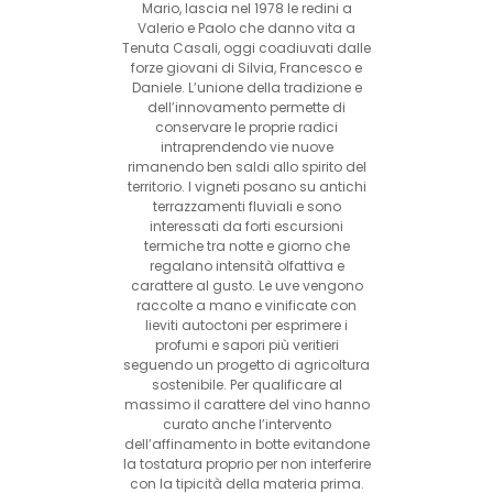
Mario, lascia nel 1978 le redini a
Valerio e Paolo che danno vita a
Tenuta Casali, oggi coadiuvati dalle
forze giovani di Silvia, Francesco e
Daniele. L’unione della tradizione e
dell’innovamento permette di
conservare le proprie radici
intraprendendo vie nuove
rimanendo ben saldi allo spirito del
territorio. I vigneti posano su antichi
terrazzamenti fluviali e sono
interessati da forti escursioni
termiche tra notte e giorno che
regalano intensità olfattiva e
carattere al gusto. Le uve vengono
raccolte a mano e vinificate con
lieviti autoctoni per esprimere i
profumi e sapori più veritieri
seguendo un progetto di agricoltura
sostenibile. Per qualificare al
massimo il carattere del vino hanno
curato anche l’intervento
dell’affinamento in botte evitandone
la tostatura proprio per non interferire
con la tipicità della materia prima.