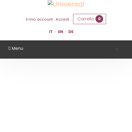
Carrello
0
Il mio account
Accedi
IT
EN
DE
Menu
TENUTA CASALI
Home
Territorio
Forlì Cesena
Tenuta Casali