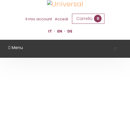
Carrello
0
Il mio account
Accedi
IT
EN
DE
Menu
VINI DELLE SABBIE
Home
Territorio
Ferrara
Vini delle Sabbie