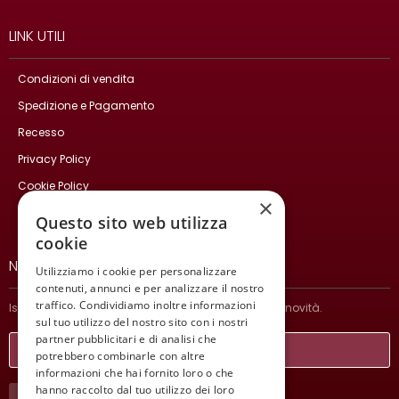
LINK UTILI
Condizioni di vendita
Spedizione e Pagamento
Recesso
Privacy Policy
Cookie Policy
×
Contatti
Questo sito web utilizza
cookie
NEWSLETTER
Utilizziamo i cookie per personalizzare
contenuti, annunci e per analizzare il nostro
traffico. Condividiamo inoltre informazioni
Iscriviti per ricevere informazioni sulle nostre ultime novità.
sul tuo utilizzo del nostro sito con i nostri
partner pubblicitari e di analisi che
potrebbero combinarle con altre
informazioni che hai fornito loro o che
hanno raccolto dal tuo utilizzo dei loro
ISCRIVITI