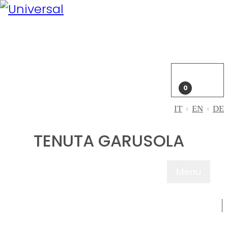
Il mio
account
Accedi
Carrello
0
IT
EN
DE
TENUTA GARUSOLA
Menu
CHI SIAMO