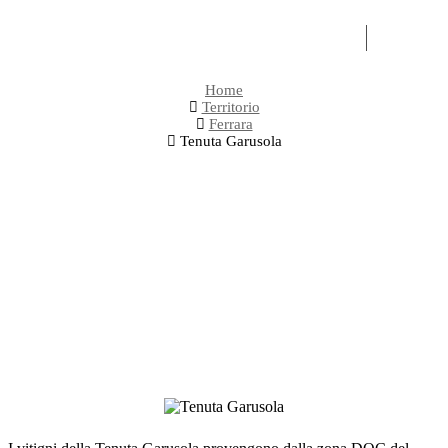
OLI
EXPERI
Home
Territorio
Ferrara
Tenuta Garusola