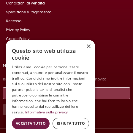
Condizioni di vendita
Spedizione e Pagamento
Recesso
Privacy Policy
Cookie Policy
×
Contatti
Questo sito web utilizza
cookie
NEWSLETTER
Utilizziamo i cookie per personalizzare
contenuti, annunci e per analizzare il nostro
traffico. Condividiamo inoltre informazioni
Iscriviti per ricevere informazioni sulle nostre ultime novità.
sul tuo utilizzo del nostro sito con i nostri
partner pubblicitari e di analisi che
potrebbero combinarle con altre
informazioni che hai fornito loro o che
hanno raccolto dal tuo utilizzo dei loro
ISCRIVITI
servizi.
Informativa sulla privacy
ACCETTA TUTTO
RIFIUTA TUTTO