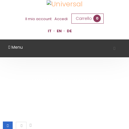
Carrello
0
Il mio account
Accedi
IT
EN
DE
Menu
DISTILLATI-LIQUORI
Home
Distillati-Liquori