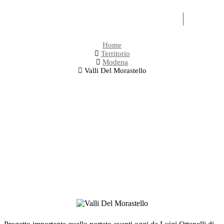
OLI
EXPERI
Home
Territorio
Modena
Valli Del Morastello