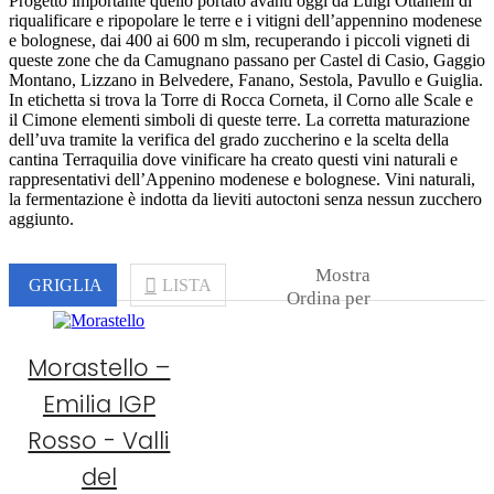
Progetto importante quello portato avanti oggi da Luigi Ottanelli di
riqualificare e ripopolare le terre e i vitigni dell’appennino modenese
e bolognese, dai 400 ai 600 m slm, recuperando i piccoli vigneti di
queste zone che da Camugnano passano per Castel di Casio, Gaggio
Montano, Lizzano in Belvedere, Fanano, Sestola, Pavullo e Guiglia.
In etichetta si trova la Torre di Rocca Corneta, il Corno alle Scale e
il Cimone elementi simboli di queste terre. La corretta maturazione
dell’uva tramite la verifica del grado zuccherino e la scelta della
cantina Terraquilia dove vinificare ha creato questi vini naturali e
rappresentativi dell’Appenino modenese e bolognese. Vini naturali,
la fermentazione è indotta da lieviti autoctoni senza nessun zucchero
aggiunto.
Mostra
GRIGLIA
LISTA
Ordina per
Morastello –
Emilia IGP
Rosso - Valli
del