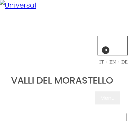
Il mio
account
Accedi
Carrello
0
IT
EN
DE
VALLI DEL MORASTELLO
Menu
CHI SIAMO