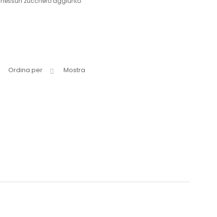
za nessun zucchero aggiunto.
Ordina per
Mostra