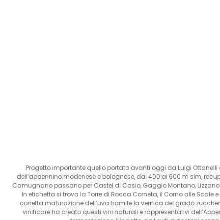
Progetto importante quello portato avanti oggi da Luigi Ottanelli di 
dell’appennino modenese e bolognese, dai 400 ai 600 m slm, recupe
Camugnano passano per Castel di Casio, Gaggio Montano, Lizzano in 
In etichetta si trova la Torre di Rocca Corneta, il Corno alle Scale e
corretta maturazione dell’uva tramite la verifica del grado zuccher
vinificare ha creato questi vini naturali e rappresentativi dell’Ap