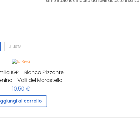
fermentazione è indotta da lieviti autoctoni sen
LISTA
milia IGP – Bianco Frizzante
enino - Valli del Morastello
10,50 €
ggiungi al carrello