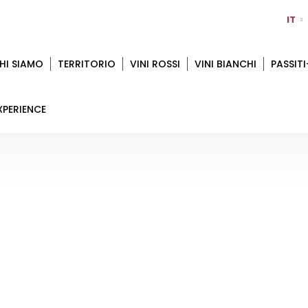
IT
HI SIAMO
TERRITORIO
VINI ROSSI
VINI BIANCHI
PASSITI
XPERIENCE
VALLI DEL MORASTELLO
Home
Territorio
Modena
Valli Del Morastello