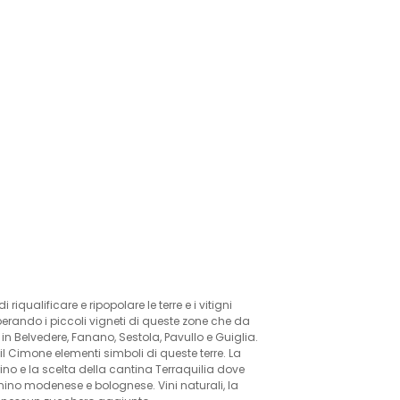
riqualificare e ripopolare le terre e i vitigni
rando i piccoli vigneti di queste zone che da
Belvedere, Fanano, Sestola, Pavullo e Guiglia.
 il Cimone elementi simboli di queste terre. La
ino e la scelta della cantina Terraquilia dove
penino modenese e bolognese. Vini naturali, la