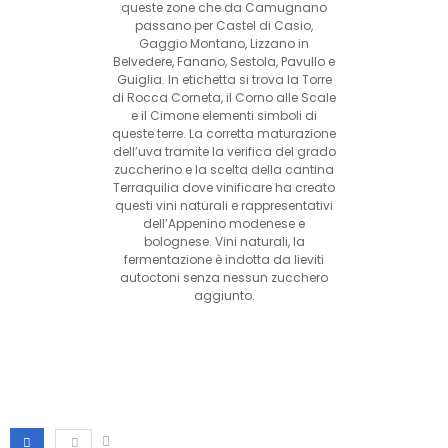
queste zone che da Camugnano
passano per Castel di Casio,
Gaggio Montano, Lizzano in
Belvedere, Fanano, Sestola, Pavullo e
Guiglia. In etichetta si trova la Torre
di Rocca Corneta, il Corno alle Scale
e il Cimone elementi simboli di
queste terre. La corretta maturazione
dell’uva tramite la verifica del grado
zuccherino e la scelta della cantina
Terraquilia dove vinificare ha creato
questi vini naturali e rappresentativi
dell’Appenino modenese e
bolognese. Vini naturali, la
fermentazione è indotta da lieviti
autoctoni senza nessun zucchero
aggiunto.