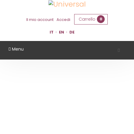
Carrello
0
Il mio account
Accedi
IT
EN
DE
Menu
VALLI DEL MORASTELLO
Home
Territorio
Modena
Valli Del Morastello