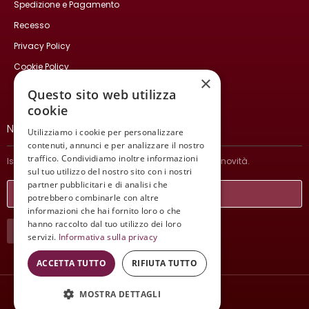
Spedizione e Pagamento
Recesso
Privacy Policy
Cookie Policy
×
Contatti
Questo sito web utilizza
cookie
NEWSLETTER
Utilizziamo i cookie per personalizzare
contenuti, annunci e per analizzare il nostro
traffico. Condividiamo inoltre informazioni
Iscriviti per ricevere informazioni sulle nostre ultime novità.
sul tuo utilizzo del nostro sito con i nostri
partner pubblicitari e di analisi che
potrebbero combinarle con altre
informazioni che hai fornito loro o che
hanno raccolto dal tuo utilizzo dei loro
ISCRIVITI
servizi.
Informativa sulla privacy
ACCETTA TUTTO
RIFIUTA TUTTO
MOSTRA DETTAGLI
Wine Meeting ER
© 2021