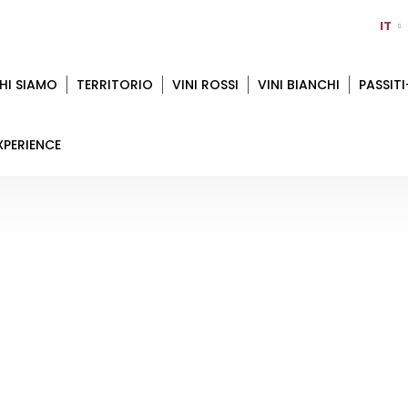
IT
HI SIAMO
TERRITORIO
VINI ROSSI
VINI BIANCHI
PASSITI
XPERIENCE
VINI DELLE SABBIE
Home
Territorio
Ferrara
Vini delle Sabbie