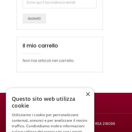
Iscriviti
Il mio carrello
Non hai articoli nel carrello.
×
Questo sito web utilizza
cookie
WINE MEETING ER
Utilizziamo i cookie per personalizzare
© 2021 All rights reserved.
contenuti, annunci e per analizzare il nostro
Codice fiscale e Partita IVA: 02008890382 - REA 218096
traffico. Condividiamo inoltre informazioni
Mail:
infowinemeetinger@gmail.com
sul tuo utilizzo del nostro sito con i nostri